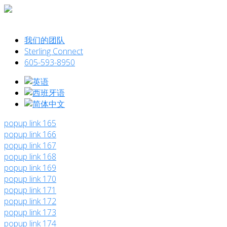
我们的团队
Sterling Connect
605-593-8950
popup link 165
popup link 166
popup link 167
popup link 168
popup link 169
popup link 170
popup link 171
popup link 172
popup link 173
popup link 174