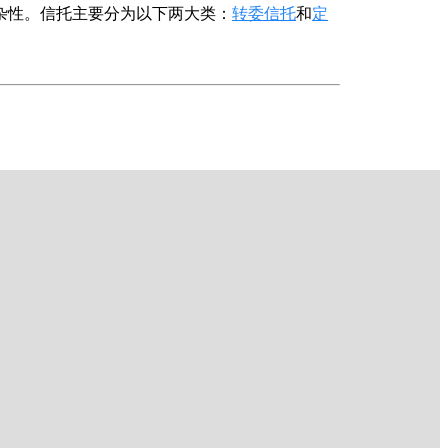
杂性。信托主要分为以下两大类：
转委信托
和
定