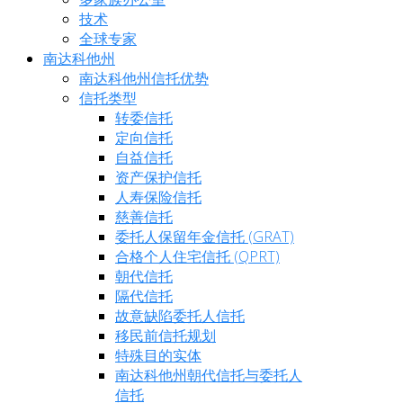
技术
全球专家
南达科他州
南达科他州信托优势
信托类型
转委信托
定向信托
自益信托
资产保护信托
人寿保险信托
慈善信托
委托人保留年金信托 (GRAT)
合格个人住宅信托 (QPRT)
朝代信托
隔代信托
故意缺陷委托人信托
移民前信托规划
特殊目的实体
南达科他州朝代信托与委托人
信托